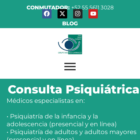
Ir
CONMUTADOR:
+52 55 5611 3028
F
X
I
Y
al
a
-
n
o
contenido
c
t
s
u
BLOG
e
w
t
t
b
i
a
u
o
t
g
b
o
t
r
e
k
e
a
r
m
Consulta Psiquiátrica
Médicos especialistas en:
• Psiquiatría de la infancia y la
adolescencia (presencial y en línea)
• Psiquiatría de adultos y adultos mayores
(presencial y en línea)