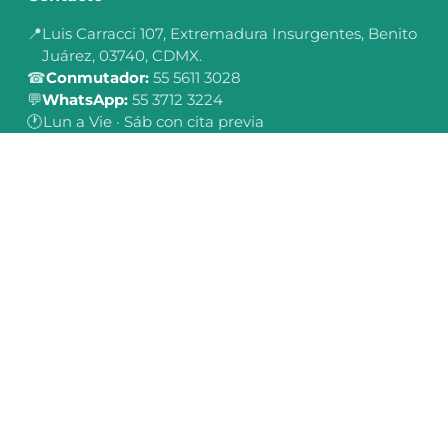
📍
Luis Carracci 107, Extremadura Insurgentes, Benito
Juárez, 03740, CDMX.
☎
Conmutador:
55 5611 3028
💬
WhatsApp:
55 3712 3224
🕐
Lun a Vie · Sáb con cita previa
Cómo llegar →